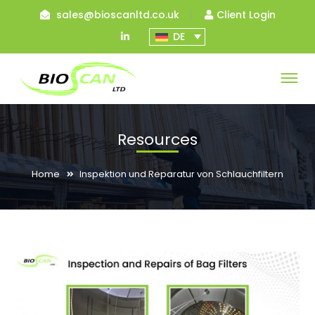
sales@bioscanltd.co.uk
Client Login
LinkedIn
DE
Profile
Resources
Home
Inspektion und Reparatur von Schlauchfiltern