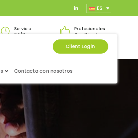
ES
LinkedIn
Profile
Servicio
Profesionales
24/7
Cualificados
Client Login
os
Contacta con nosotros