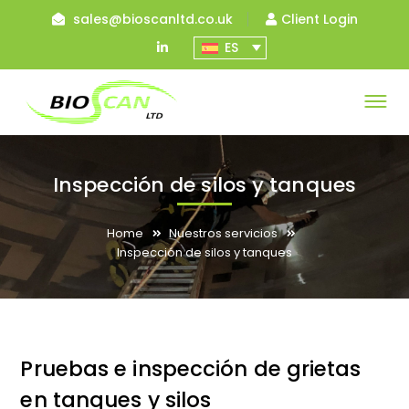
sales@bioscanltd.co.uk
Client Login
LinkedIn
ES
Profile
Inspección de silos y tanques
Home
Nuestros servicios
Inspección de silos y tanques
Pruebas e inspección de grietas
en tanques y silos