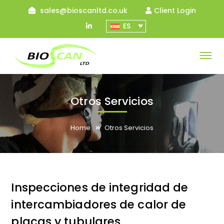
sales@bioscanltd.co.uk
Client Login
LinkedIn
ES
Profile
Otros Servicios
Home
Otros Servicios
Inspecciones de integridad de
intercambiadores de calor de
placas y tubulares