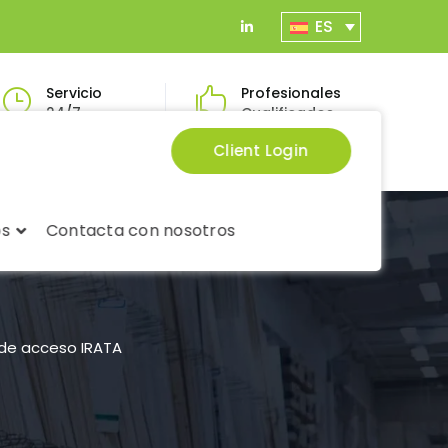
ES
LinkedIn
Profile
Servicio
Profesionales
24/7
Cualificados
Client Login
os
Contacta con nosotros
 de acceso IRATA