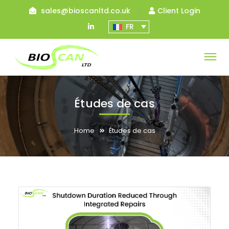
sales@bioscanltd.co.uk
Client Login
LinkedIn
FR
Profile
Études de cas
Home
Études de cas