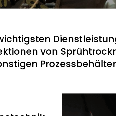
wichtigsten Dienstleistu
pektionen von Sprühtrock
onstigen Prozessbehälter