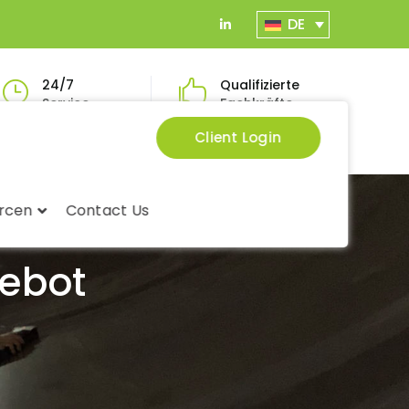
DE
LinkedIn
Profile
24/7
Qualifizierte
Service
Fachkräfte
Client Login
rcen
Contact Us
gebot