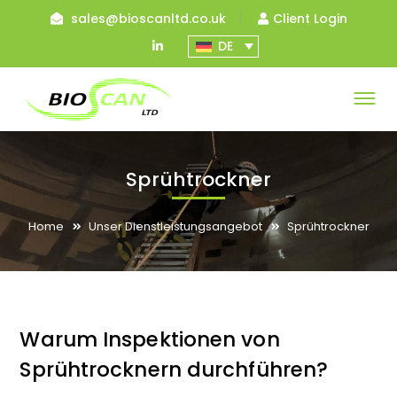
sales@bioscanltd.co.uk
Client Login
LinkedIn
DE
Profile
Sprühtrockner
Home
Unser Dienstleistungsangebot
Sprühtrockner
Warum Inspektionen von
Sprühtrocknern durchführen?