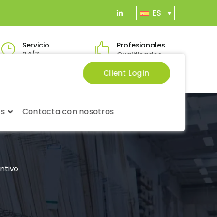
ES
LinkedIn
Profile
Servicio
Profesionales
24/7
Cualificados
Client Login
os
Contacta con nosotros
ntivo