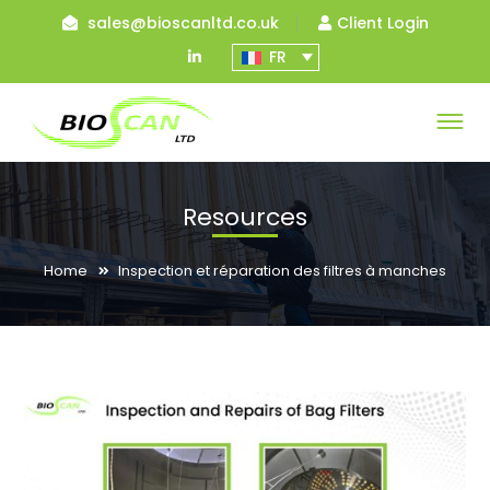
sales@bioscanltd.co.uk
Client Login
LinkedIn
FR
Profile
Resources
Home
Inspection et réparation des filtres à manches